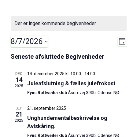
Der er ingen kommende begivenheder.
8/7/2026
B
N
D
A
V
e
a
G
Seneste afsluttede Begivenheder
æ
g
l
v
g
14. december 2025 kl. 10:00
-
14:00
DEC
i
14
d
i
Juleafslutning & fælles julefrokost
2025
v
a
Fyns Rottweilerklub
Åsumvej 390b, Odense NØ
g
t
e
o
21. september 2025
SEP
a
n
.
21
Unghundementalbeskrivelse og
2025
h
t
Avlskåring.
e
Fyns Rottweilerklub
Åsumvej 390b, Odense NØ