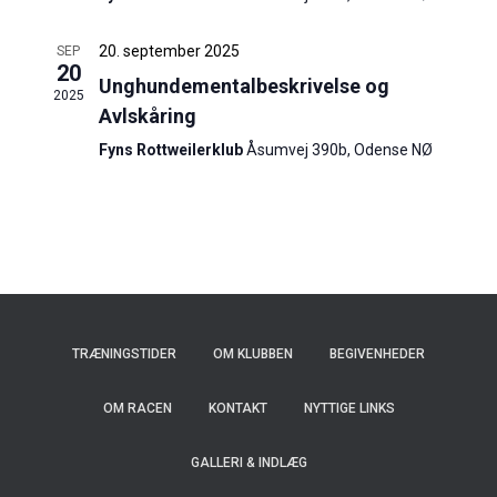
i
d
o
20. september 2025
SEP
20
V
Unghundementalbeskrivelse og
2025
n
Avlskåring
i
Fyns Rottweilerklub
Åsumvej 390b, Odense NØ
a
e
w
f
s
v
N
i
a
s
TRÆNINGSTIDER
OM KLUBBEN
BEGIVENHEDER
v
n
i
OM RACEN
KONTAKT
NYTTIGE LINKS
i
g
GALLERI & INDLÆG