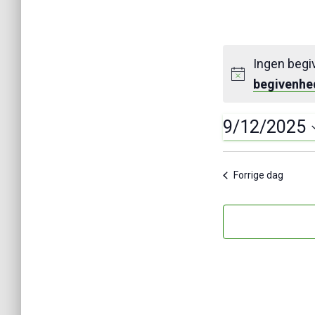
Ingen begiv
begivenhe
9/12/2025
V
æ
Forrige dag
l
g
d
a
t
o
.